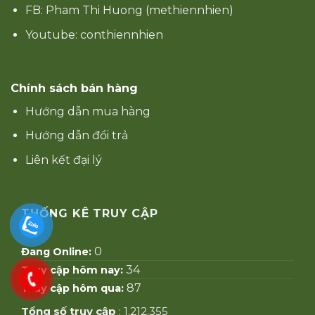
FB: Pham Thi Huong (methiennhien)
Youtube: conthiennhien
Chính sách bán hàng
Hướng dẫn mua hàng
Hướng dẫn đổi trả
Liên kết đại lý
THỐNG KÊ TRUY CẬP
0
Đang Online:
34
Truy cập hôm nay:
87
Truy cập hôm qua:
Tổng số truy cập
: 1.212.355