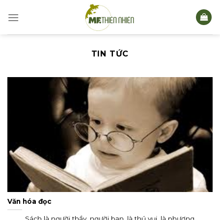
Skip
to
content
TIN TỨC
Văn hóa đọc
Sách là người thầy, người bạn, là thú vui, là phương...