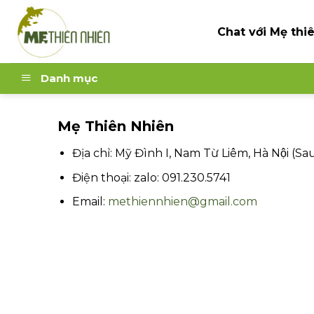
Skip
to
Chat với Mẹ thi
content
Danh mục
Mẹ Thiên Nhiên
Địa chỉ: Mỹ Đình I, Nam Từ Liêm, Hà Nội (
Điện thoại: zalo: 091.230.5741
Email:
methiennhien@gmail.com