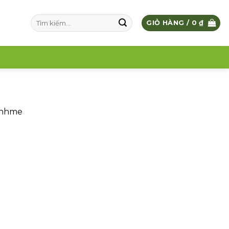
Tìm
GIỎ HÀNG /
0
₫
kiếm:
sinhme