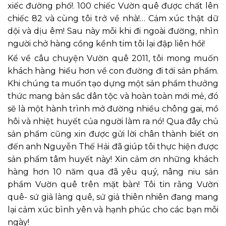
xiếc đường phố!. 100 chiếc Vườn quê được chất lên
chiếc 82 và cùng tôi trở về nhà!… Cảm xúc thật dữ
dội và dịu êm! Sau này mỗi khi đi ngoài đường, nhìn
người chở hàng cồng kềnh tim tôi lại đập liên hồi!
Kể về câu chuyện Vườn quê 2011, tôi mong muốn
khách hàng hiểu hơn về con đường đi tới sản phẩm.
Khi chúng ta muốn tạo dựng một sản phẩm thưởng
thức mang bản sắc dân tộc và hoàn toàn mới mẻ, đó
sẽ là một hành trình mở đường nhiều chông gai, mồ
hôi và nhiệt huyết của người làm ra nó! Qua đây chủ
sản phẩm cũng xin được gửi lời chân thành biết ơn
đến anh Nguyễn Thế Hải đã giúp tôi thực hiện được
sản phẩm tâm huyết này! Xin cảm ơn những khách
hàng hơn 10 năm qua đã yêu quý, nâng niu sản
phẩm Vườn quê trên mặt bàn! Tôi tin rằng Vườn
quê- sứ giả làng quê, sứ giả thiên nhiên đang mang
lại cảm xúc bình yên và hạnh phúc cho các bạn mỗi
ngày!