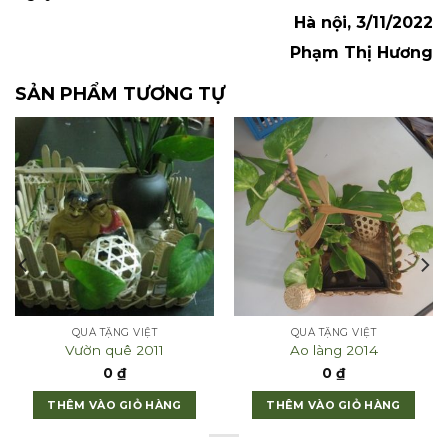
Hà nội, 3/11/2022
Phạm Thị Hương
SẢN PHẨM TƯƠNG TỰ
QUÀ TẶNG VIỆT
QUÀ TẶNG VIỆT
Vườn quê 2011
Ao làng 2014
0
₫
0
₫
THÊM VÀO GIỎ HÀNG
THÊM VÀO GIỎ HÀNG