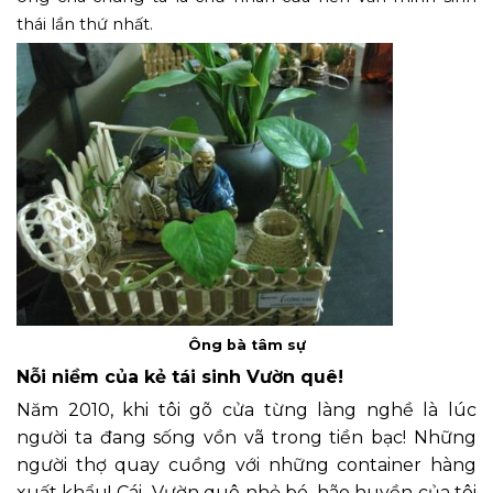
thái lần thứ nhất.
Ông bà tâm sự
Nỗi niềm của kẻ tái sinh Vườn quê!
Năm 2010, khi tôi gõ cửa từng làng nghề là lúc
người ta đang sống vồn vã trong tiền bạc! Những
người thợ quay cuồng với những container hàng
xuất khẩu! Cái Vườn quê nhỏ bé, hão huyền của tôi