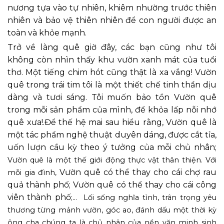
nương tựa vào tự nhiên, khiêm nhường trước thiên
nhiên và bảo vệ thiên nhiên để con người được an
toàn và khỏe mạnh.
Trở về làng quê giờ đây, các bạn cũng như tôi
không còn nhìn thấy khu vườn xanh mát của tuổi
thơ. Một tiếng chim hót cũng thật là xa vắng! Vườn
quê trong trái tim tôi là một thiết chế tinh thần dịu
dàng và tươi sáng. Tôi muốn bảo tồn Vườn quê
trong mỗi sản phẩm của mình, để khỏa lấp nỗi nhớ
quê xưa!.Để thế hệ mai sau hiểu rằng, Vườn quê là
một tác phẩm nghệ thuật duyên dáng, được cắt tỉa,
uốn lượn cầu kỳ theo ý tưởng của mỗi chủ nhân;
Vườn quê là một thế giới động thực vật thân thiện. Với
Vườn quê có thể thay cho cái chợ rau
mỗi gia đình,
quả thành phố; Vườn quê có thể thay cho cái công
viên thành phố
;… Lối sống nghĩa tình, trân trọng yêu
thương từng mảnh vườn, góc ao, đánh dấu một thời kỳ
ông cha chúng ta là chủ nhân của nền văn minh sinh