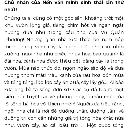
Chủ nhân của Nền văn minh sinh thái lần thứ
nhất!
Chúng ta ai cũng có một góc sân, khoảng trời; một
khu vườn lộng gió, tiếng chim hót và ngan ngát
hương đưa như trong câu thơ của Vũ Quần
Phương! Những gian nhà xưa thấp bé nằm nép
mình trong vòm cây lá xanh. Từ trên cao nhìn
xuống, ngôi nhà như chiếc nhụy hoa, bao quanh là
đài hoa, cánh hoa được thêu dệt bằng cây là trong
vườn. Mùa nào thức đó, ngọn ngào sắc độ và đưa
hương thơm mát! Màu xanh của rau hoa bốn mùa
và tầng tầng, lớp lớp cây ăn quả, cây lấy gỗ… Ai bảo
xưa ông bà ta sống đơn sơ? Các cụ đã tạo ra một
kiến trúc tuyệt tác về phong thủy, là mẫu mực của
lối sống hài hòa với thiên nhiên! Người xưa hiểu rằng,
ngôi nhà chỉ là nơi để dưỡng thân, dưỡng tâm và
dưỡng trí còn cần những giá trị tổng hòa khác nữa
như, vườn cây, ao cá, bầu trời… Một cuộc sống