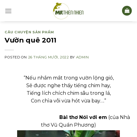
Skip
to
content
CÂU CHUYỆN SẢN PHẨM
Vườn quê 2011
POSTED ON
26 THÁNG MƯỜI, 2022
BY
ADMIN
“Nếu nhắm mắt trong vườn lộng gió,
Sẽ được nghe thấy tiếng chim hay,
Tiếng lích chích chim sâu trong lá,
Con chìa vôi vừa hót vừa bay….”
Bài thơ Nói với em
(của Nhà
thơ Vũ Quần Phương)