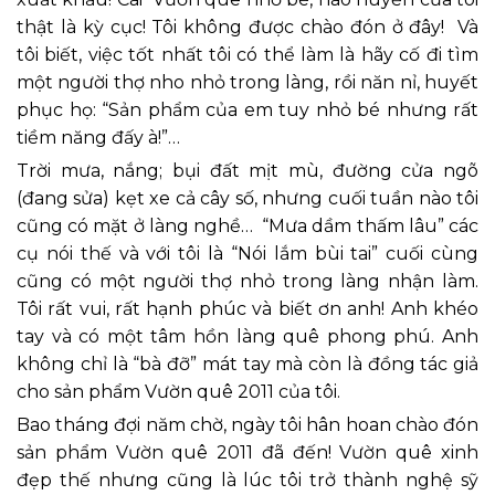
thật là kỳ cục! Tôi không được chào đón ở đây! Và
tôi biết, việc tốt nhất tôi có thể làm là hãy cố đi tìm
một người thợ nho nhỏ trong làng, rồi năn nỉ, huyết
phục họ: “Sản phẩm của em tuy nhỏ bé nhưng rất
tiềm năng đấy à!”…
Trời mưa, nắng; bụi đất mịt mù, đường cửa ngõ
(đang sửa) kẹt xe cả cây số, nhưng cuối tuần nào tôi
cũng có mặt ở làng nghề… “Mưa dầm thấm lâu” các
cụ nói thế và với tôi là “Nói lắm bùi tai” cuối cùng
cũng có một người thợ nhỏ trong làng nhận làm.
Tôi rất vui, rất hạnh phúc và biết ơn anh! Anh khéo
tay và có một tâm hồn làng quê phong phú. Anh
không chỉ là “bà đỡ” mát tay mà còn là đồng tác giả
cho sản phẩm Vườn quê 2011 của tôi.
Bao tháng đợi năm chờ, ngày tôi hân hoan chào đón
sản phẩm Vườn quê 2011 đã đến! Vườn quê xinh
đẹp thế nhưng cũng là lúc tôi trở thành nghệ sỹ