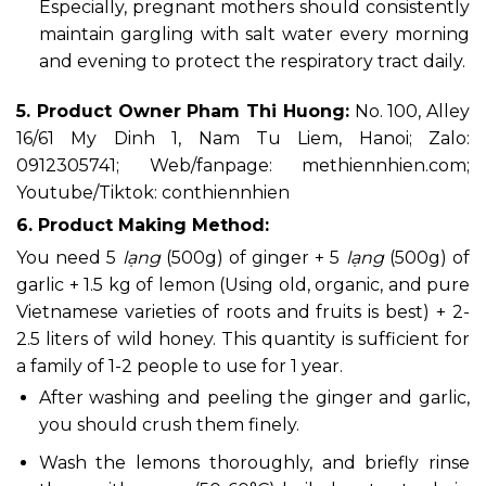
Especially, pregnant mothers should consistently
maintain gargling with salt water every morning
and evening to protect the respiratory tract daily.
5. Product Owner Pham Thi Huong:
No. 100, Alley
16/61 My Dinh 1, Nam Tu Liem, Hanoi; Zalo:
0912305741; Web/fanpage: methiennhien.com;
Youtube/Tiktok: conthiennhien
6. Product Making Method:
You need 5
lạng
(500g) of ginger + 5
lạng
(500g) of
garlic + 1.5 kg of lemon (Using old, organic, and pure
Vietnamese varieties of roots and fruits is best) + 2-
2.5 liters of wild honey. This quantity is sufficient for
a family of 1-2 people to use for 1 year.
After washing and peeling the ginger and garlic,
you should crush them finely.
Wash the lemons thoroughly, and briefly rinse