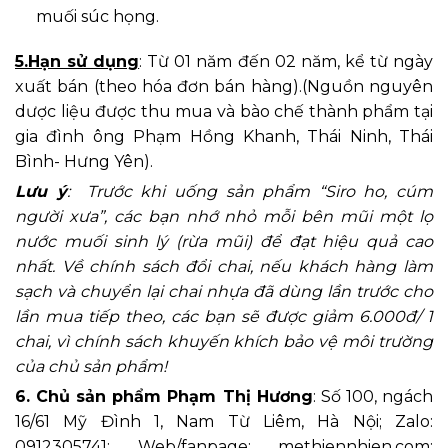
muối súc họng.
5.Hạn sử dụng
: Từ 01 năm đến 02 năm, kể từ ngày
xuất bán (theo hóa đơn bán hàng).(Nguồn nguyên
dược liệu được thu mua và bào chế thành phẩm tại
gia đình ông Phạm Hồng Khanh, Thái Ninh, Thái
Bình- Hưng Yên).
Lưu ý
: Trước khi uống sản phẩm “Siro ho, cúm
người xưa”, các bạn nhớ nhỏ mỗi bên mũi một lọ
nước muối sinh lý (rừa mũi) để đạt hiệu quả cao
nhất. Về chính sách đổi chai, nếu khách hàng làm
sạch và chuyển lại chai nhựa đã dùng lần trước cho
lần mua tiếp theo, các bạn sẽ được giảm 6.000đ/ 1
chai, vì chính sách khuyến khích bảo vệ môi trường
của chủ sản phẩm!
6. Chủ sản phẩm Phạm Thị Hương
: Số 100, ngách
16/61 Mỹ Đình 1, Nam Từ Liêm, Hà Nội; Zalo:
0912305741; Web/fanpage: methiennhien.com;