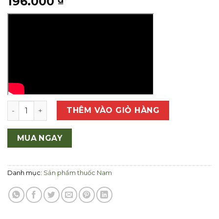
196.000
Siro ho, cúm người xưa số lượng
THÊM VÀO GIỎ HÀNG
MUA NGAY
Danh mục:
Sản phẩm thuốc Nam