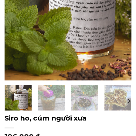
Siro ho, cúm người xưa
₫