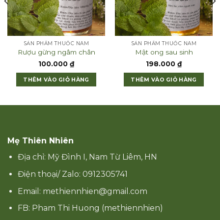
SẢN PHẨM THUỐC NAM
SẢN PHẨM THUỐC NAM
Rượu gừng ngâm chân
Mật ong sau sinh
100.000
₫
198.000
₫
THÊM VÀO GIỎ HÀNG
THÊM VÀO GIỎ HÀNG
Mẹ Thiên Nhiên
Địa chỉ: Mỹ Đình I, Nam Từ Liêm, HN
Điện thoại/ Zalo: 0912305741
Email: methiennhien@gmail.com
FB: Pham Thi Huong (methiennhien)