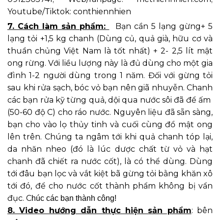
Youtube/Tiktok: conthiennhien
7. Cách làm sản phẩm:
Bạn cần 5 lạng gừng+ 5
lạng tỏi +1,5 kg chanh (Dùng củ, quả già, hữu cơ và
thuần chủng Việt Nam là tốt nhất) + 2- 2,5 lít mật
ong rừng. Với liều lượng này là đủ dùng cho một gia
đình 1-2 người dùng trong 1 năm. Đối với gừng tỏi
sau khi rửa sạch, bóc vỏ bạn nên giã nhuyễn. Chanh
các bạn rửa kỹ từng quả, dội qua nước sôi đã để ấm
(50-60 độ C) cho ráo nước. Nguyên liệu đã sẵn sàng,
bạn cho vào lọ thủy tinh và cuối cùng đổ mật ong
lên trên. Chúng ta ngâm tới khi quả chanh tóp lại,
da nhăn nheo (đó là lúc dược chất từ vỏ và hạt
chanh đã chiết ra nước cốt), là có thể dùng. Dùng
tới đâu bạn lọc và vắt kiệt bã gừng tỏi bằng khăn xô
tới đó, để cho nước cốt thành phẩm không bị vẩn
đục. C
húc các bạn thành công!
8. Video hướng dẫn thực hiện sản phẩm
: bên