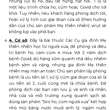
những lúc bị ho, đau rát họng, hắt hơi… 1 lọ là
một liệu trình chữa ho, cúm hoặc Covid cho tới
khỏi. Tuy nhiên, nếu khách hàng phòng dịch tốt,
hoặc xử lý tích cực giai đoạn cửa sổ (theo hướng
dẫn của chủ sản phẩm Mẹ thiên nhiên) virut sẽ
không kịp vào phổi bạn.
4. Cơ sở
:
Đây là bài thuốc Các Cụ gia đình Mẹ
thiên nhiên học từ người xưa, để phòng và điều
trị bệnh ho, cảm cúm 4 mùa. Với 2 năm dịch
bệnh Covid, dù hàng xóm quanh nhà đều nhiễm
bệnh sớm và nặng, nhưng gia đình Mẹ thiên
nhiên may mắn an toàn. Chủ sản phẩm lấy phòng
bệnh là ưu tiên số 1, xử lý cúm giai đoạn cửa sổ là
ưu tiên số 2, cuối cùng mới
là chữa bệnh. Để
phòng dịch các bạn cần lưu ý, vệ sinh cá nhân,
nhà cửa và môi trường xung quanh sạch sẽ;
dùng sản phẩm “Siro ho, cúm người xưa” kết hợp
nhỏ mũi bằng nước muối sinh lý; ngậm nước