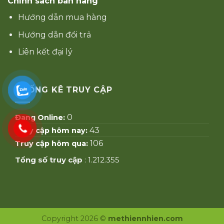
Chính sách bán hàng
Hướng dẫn mua hàng
Hướng dẫn đổi trả
Liên kết đại lý
THỐNG KÊ TRUY CẬP
0
Đang Online:
43
Truy cập hôm nay:
106
Truy cập hôm qua:
Tổng số truy cập
: 1.212.355
Copyright 2026 ©
methiennhien.com